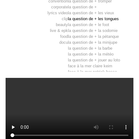
convention
la question de + tromper
corporate
la question de +
lyrics video
la question de + les vieux
clip
la question de + les tongues
beauty
la question de + le foot
live & epk
la question de + la sodomie
food
la question de + la pétanque
docu
la question de + la minijupe
la question de + la barbe
la question de + la météo
la question de + jouer au loto
face à la mer claire keim
face à la mer patrick bosso
face à la mer patrick fiori
face à la mer ornella muti
face à la mer miss france
face à la mer nikos
face à la mer moscato
face à la mer michel leeb
face à la mer michel boujenah
face à la mer grégoire
face à la mer antoine dulery
face à la mer anthony kavanagh
face à la mer armelle