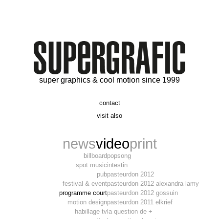
super graphics & cool motion since 1999
contact
t. 06 09 56 46 73
visit also
alex@supergrafic.com
alexandresaltiel.com
_supergrafic_
narcissefilms.fr
news
video
print
billboard
popsong
spot music
intestin
pub
pasteurdon 2012
festival & event
pasteurdon 2012 alexandra lamy
programme court
pasteurdon 2012 gossuin
motion design
pasteurdon 2011 elkrief
habillage tv
la question de +