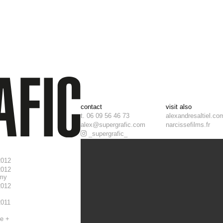
contact
visit also
t. 06 09 56 46 73
alexandresaltiel.co
alex@supergrafic.com
narcissefilms.fr
_supergrafic_
2012
2012
amy
2012
2011
de +