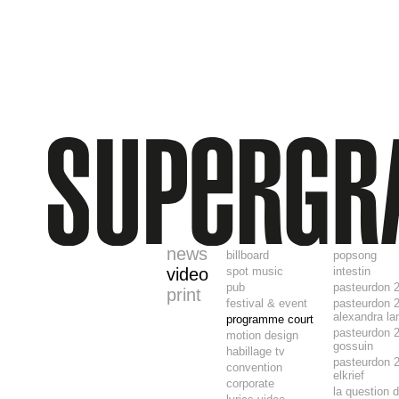
news
billboard
popsong
video
spot music
intestin
pub
pasteurdon 
print
festival & event
pasteurdon 
alexandra l
programme court
pasteurdon 
motion design
gossuin
habillage tv
pasteurdon 
convention
elkrief
corporate
la question 