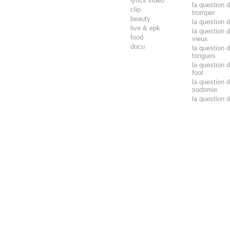
lyrics video
la question 
clip
tromper
beauty
la question 
live & epk
la question 
food
vieux
docu
la question 
tongues
la question d
foot
la question d
sodomie
la question d
pétanque
la question d
minijupe
la question d
barbe
la question d
météo
la question 
jouer au loto
face à la mer
keim
face à la mer
bosso
face à la mer
fiori