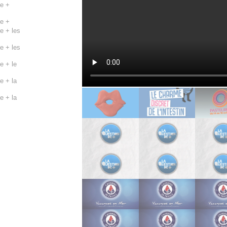
de +
de +
de + les
de + les
e + le
e + la
e + la
e + la
e + la
e + la
de +
 claire
 patrick
 patrick