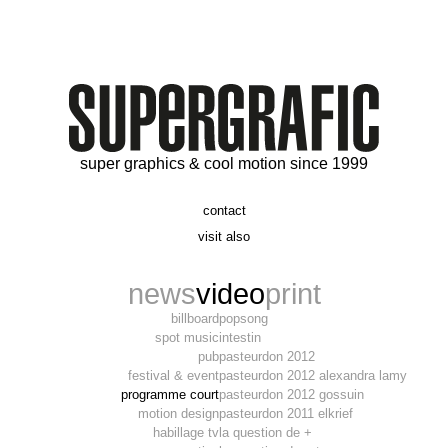
super graphics & cool motion since 1999
contact
t. 06 09 56 46 73
visit also
alex@supergrafic.com
alexandresaltiel.com
_supergrafic_
narcissefilms.fr
news
video
print
billboard
popsong
spot music
intestin
pub
pasteurdon 2012
festival & event
pasteurdon 2012 alexandra lamy
programme court
pasteurdon 2012 gossuin
motion design
pasteurdon 2011 elkrief
habillage tv
la question de +