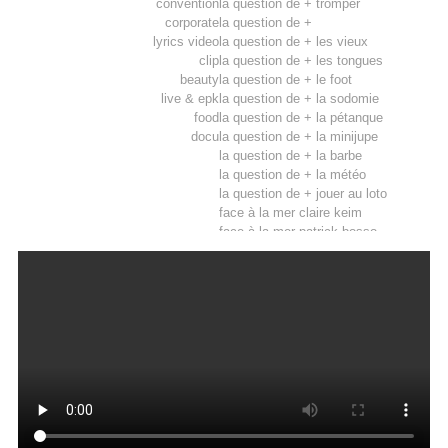
convention
la question de + tromper
corporate
la question de +
lyrics video
la question de + les vieux
clip
la question de + les tongues
beauty
la question de + le foot
live & epk
la question de + la sodomie
food
la question de + la pétanque
docu
la question de + la minijupe
la question de + la barbe
la question de + la météo
la question de + jouer au loto
face à la mer claire keim
face à la mer patrick bosso
face à la mer patrick fiori
face à la mer ornella muti
face à la mer miss france
face à la mer nikos
face à la mer moscato
face à la mer michel leeb
face à la mer michel boujenah
face à la mer grégoire
face à la mer antoine dulery
face à la mer anthony kavanagh
face à la mer armelle