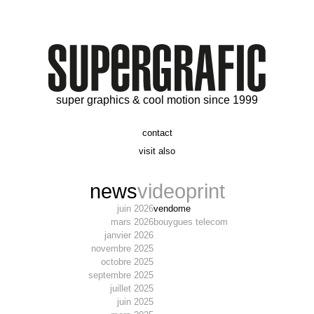
super graphics & cool motion since 1999
contact
t. 06 09 56 46 73
visit also
alex@supergrafic.com
alexandresaltiel.com
_supergrafic_
narcissefilms.fr
news
video
print
juin 2026
vendome
mars 2026
bouygues telecom
janvier 2026
novembre 2025
octobre 2025
septembre 2025
juillet 2025
juin 2025