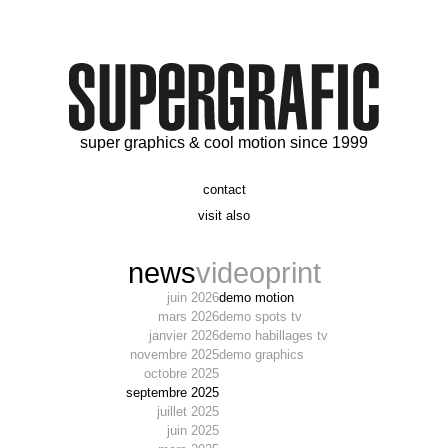
super graphics & cool motion since 1999
contact
t. 06 09 56 46 73
visit also
alex@supergrafic.com
alexandresaltiel.com
_supergrafic_
narcissefilms.fr
news
video
print
juin 2026
demo motion
mars 2026
demo spots tv
janvier 2026
demo habillages tv
novembre 2025
demo graphics
octobre 2025
septembre 2025
juillet 2025
juin 2025