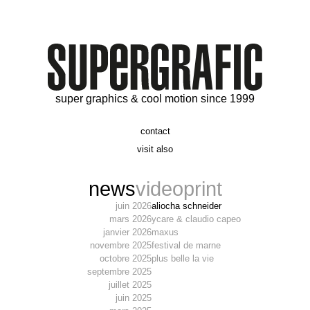
super graphics & cool motion since 1999
contact
t. 06 09 56 46 73
visit also
alex@supergrafic.com
alexandresaltiel.com
_supergrafic_
narcissefilms.fr
news
video
print
juin 2026
aliocha schneider
mars 2026
ycare & claudio capeo
janvier 2026
maxus
novembre 2025
festival de marne
octobre 2025
plus belle la vie
septembre 2025
juillet 2025
juin 2025